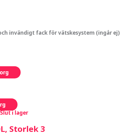
ch invändigt fack för vätskesystem (ingår ej)
korg
org
Slut i lager
, Storlek 3