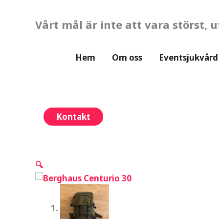
Hoppa
till
Vårt mål är inte att vara störst, 
innehåll
Hem
Om oss
Eventsjukvård
Kontakt
🔍