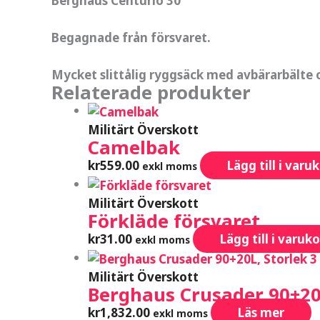
Berghaus Centurio 30
Begagnade från försvaret.
Mycket slittålig ryggsäck med avbärarbälte o
Relaterade produkter
Militärt Överskott
Camelbak
kr
559.00
Lägg till i varu
exkl moms
Militärt Överskott
Förkläde försvaret
kr
31.00
Lägg till i varuk
exkl moms
Militärt Överskott
Berghaus Crusader 90+20L
kr
1,832.00
Läs mer
exkl moms