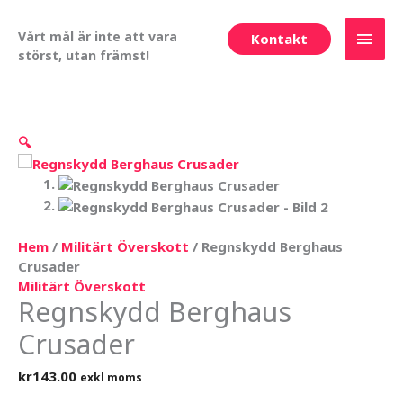
Hoppa
Huv
till
Vårt mål är inte att vara
Kontakt
innehåll
störst, utan främst!
🔍
Hem
/
Militärt Överskott
/ Regnskydd Berghaus
Crusader
Militärt Överskott
Regnskydd Berghaus
Crusader
kr
143.00
exkl moms