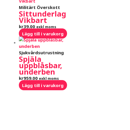
Militärt Överskott
Sittunderlag
Vikbart
kr
39.00
exkl moms
Lägg till i varukorg
Sjukvårdsutrustning
Spjäla
uppblåsbar,
underben
kr
959.00
exkl moms
Lägg till i varukorg